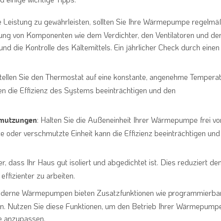
e Leistung zu gewährleisten, sollten Sie Ihre Wärmepumpe regelmä
fung von Komponenten wie dem Verdichter, den Ventilatoren und de
und die Kontrolle des Kältemittels. Ein jährlicher Check durch einen
Stellen Sie den Thermostat auf eine konstante, angenehme Tempera
n die Effizienz des Systems beeinträchtigen und den
: Halten Sie die Außeneinheit Ihrer Wärmepumpe frei vo
hmutzungen
e oder verschmutzte Einheit kann die Effizienz beeinträchtigen und
her, dass Ihr Haus gut isoliert und abgedichtet ist. Dies reduziert de
ffizienter zu arbeiten.
moderne Wärmepumpen bieten Zusatzfunktionen wie programmierba
n. Nutzen Sie diese Funktionen, um den Betrieb Ihrer Wärmepump
se anzupassen.