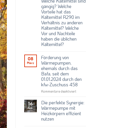
Welche Kältemittel sind
welche
Wärmepumpen
gängig? Welche
Anbieter
Vorteile hat das
gibt
es
Kältemittel R290 im
?
Verhältnis zu anderen
Kältemittel? Welche
Vor und Nachteile
haben die üblichen
Kältemittel?
Keine
Kommentare
Förderung von
zu
08
Alles
Wärmepumpen,
März
rund
ehemals durch das
um
den
Bafa, seit dem
Einsatz
01.01.2024 durch den
von
Kältemitteln
kfw-Zuschuss 458
in
Wärmepumpen.
für
Kommentare deaktiviert
Welche
Förderung
Kältemittel
von
Die perfekte Synergie:
sind
16
gängig?
Wärmepumpen,
Wärmepumpe mit
Feb.
Welche
ehemals
Heizkörpern effizient
Vorteile
durch
hat
nutzen
das
das
Kältemittel
Keine
Bafa,
R290