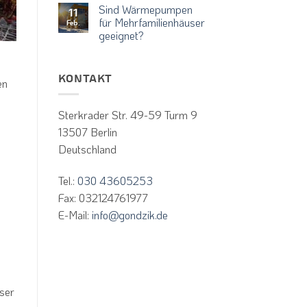
Kommentare
seit
Sind Wärmepumpen
im
zu
11
dem
Verhältnis
Die
für Mehrfamilienhäuser
Feb.
zu
perfekte
01.01.2024
geeignet?
anderen
Synergie:
durch
Kältemittel?
Wärmepumpe
Keine
den
Welche
mit
Kommentare
Vor
Heizkörpern
kfw-
zu
und
effizient
Zuschuss
Sind
KONTAKT
Nachteile
nutzen
en
Wärmepumpen
458
haben
für
die
Mehrfamilienhäuser
üblichen
geeignet?
Sterkrader Str. 49-59 Turm 9
Kältemittel?
13507 Berlin
Deutschland
Tel.:
030 43605253
Fax: 032124761977
E-Mail:
info@gondzik.de
user