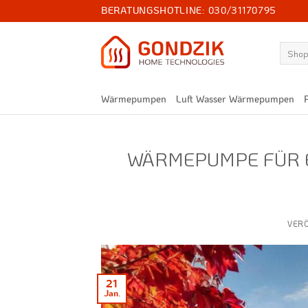
Zum
BERATUNGSHOTLINE:
030/31170795
Inhalt
springen
Suchen
nach:
Wärmepumpen
Luft Wasser Wärmepumpen
WÄRMEPUMPE FÜR E
VER
21
Jan.