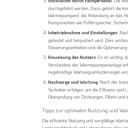
: Die In
Installation durch Fachpersonal
durchgeführt werden. Dazu gehört die ko
Wärmepumpen), die Anbindung an das Heiz
Komponenten wie Pufferspeicher, Sicherh
: Nac
Inbetriebnahme und Einstellungen
getestet und feinjustiert wird. Dies umfas
Steuerungseinheiten und die Optimierun
: Es ist wichtig,
Einweisung des Nutzers
Verständnis der Wärmepumpenanlage erhal
regelmäßige Wartungsanforderungen und
: Nach der Insta
Nachsorge und Wartung
Techniker erfolgen, um die Effizienz und L
Überprüfung von Dichtungen, Filtern und 
Tipps zur optimalen Nutzung und Wa
Die effiziente Nutzung und sorgfältige Wart
Leistungsfähigkeit und Lebensdauer. Hier sin