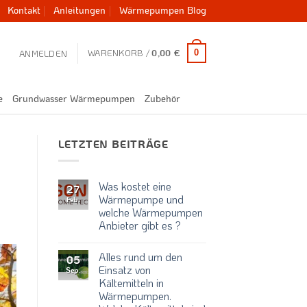
Kontakt
Anleitungen
Wärmepumpen Blog
WARENKORB /
0
ANMELDEN
0,00
€
e
Grundwasser Wärmepumpen
Zubehör
LETZTEN BEITRÄGE
Was kostet eine
27
Wärmepumpe und
Feb.
welche Wärmepumpen
Anbieter gibt es ?
Keine
Kommentare
Alles rund um den
zu
05
Was
Einsatz von
Sep.
kostet
Kältemitteln in
eine
Wärmepumpe
Wärmepumpen.
und