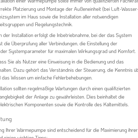
stallation einer Wärmepumpe sollte immer von qualifizierten Fachkrä
rrekte Platzierung und Montage der Außeneinheit (bei Luft-Wasser
system im Haus sowie die Installation aller notwendigen
eitsgruppen und Regelungstechnik.
h der Installation erfolgt die Inbetriebnahme, bei der das System
st die Überprüfung aller Verbindungen, die Einstellung der
g der Systemparameter für maximalen Wirkungsgrad und Komfort.
 dass Sie als Nutzer eine Einweisung in die Bedienung und das
ten. Dazu gehört das Verständnis der Steuerung, die Kenntnis ü
 das Wissen um einfache Fehlerbehebungen.
llation sollten regelmäßige Wartungen durch einen qualifizierten
anglebigkeit der Anlage zu gewährleisten. Dies beinhaltet die
elektrischen Komponenten sowie die Kontrolle des Kältemittels.
rtung
ung Ihrer Wärmepumpe sind entscheidend für die Maximierung ihrer
d einige wichtige Tipps: