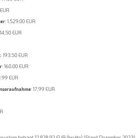
5 EUR
: 1.529,00 EUR
er
314,50 EUR
: 193,50 EUR
t
: 160,00 EUR
r
19,99 EUR
: 17,99 EUR
ensoraufnahme
UR
ystem beträgt 12.828,92 EUR (brutto) (Stand Dezember 2023).