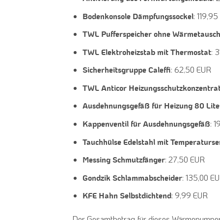
: 119,9
Bodenkonsole Dämpfungssockel
TWL Pufferspeicher ohne Wärmetausch
: 
TWL Elektroheizstab mit Thermostat
: 62,50 EUR
Sicherheitsgruppe Caleffi
TWL Anticor Heizungsschutzkonzentra
Ausdehnungsgefäß für Heizung 80 Lite
: 
Kappenventil für Ausdehnungsgefäß
Tauchhülse Edelstahl mit Temperaturs
: 27,50 EUR
Messing Schmutzfänger
: 135,00 E
Gondzik Schlammabscheider
: 9,99 EUR
KFE Hahn Selbstdichtend
Der Gesamtbetrag für dieses Wärmepumpens