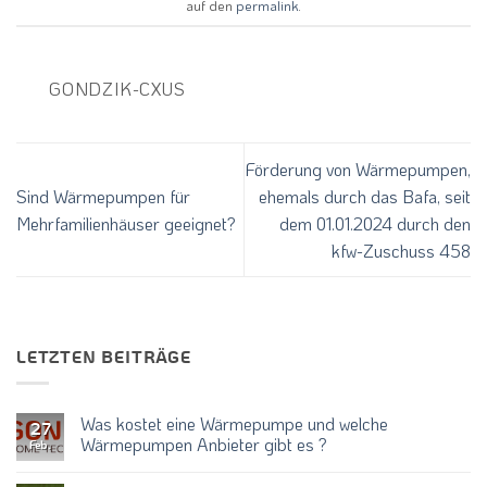
auf den
permalink
.
GONDZIK-CXUS
Förderung von Wärmepumpen,
Sind Wärmepumpen für
ehemals durch das Bafa, seit
Mehrfamilienhäuser geeignet?
dem 01.01.2024 durch den
kfw-Zuschuss 458
LETZTEN BEITRÄGE
Was kostet eine Wärmepumpe und welche
27
Wärmepumpen Anbieter gibt es ?
Feb.
Keine
Kommentare