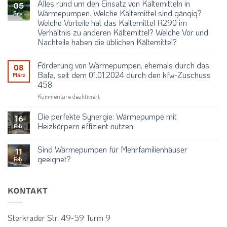
Alles rund um den Einsatz von Kältemitteln in
zu
05
Was
Wärmepumpen. Welche Kältemittel sind gängig?
Sep.
kostet
Welche Vorteile hat das Kältemittel R290 im
eine
Wärmepumpe
Verhältnis zu anderen Kältemittel? Welche Vor und
und
Nachteile haben die üblichen Kältemittel?
welche
Wärmepumpen
Keine
Anbieter
Kommentare
gibt
Förderung von Wärmepumpen, ehemals durch das
zu
08
es
Alles
Bafa, seit dem 01.01.2024 durch den kfw-Zuschuss
?
März
rund
458
um
den
für
Kommentare deaktiviert
Einsatz
von
Förderung
Kältemitteln
von
Die perfekte Synergie: Wärmepumpe mit
in
16
Wärmepumpen,
Wärmepumpen.
Heizkörpern effizient nutzen
Feb.
ehemals
Welche
Keine
Kältemittel
durch
Kommentare
sind
Sind Wärmepumpen für Mehrfamilienhäuser
das
zu
gängig?
11
Die
Bafa,
Welche
geeignet?
Feb.
perfekte
Vorteile
seit
Synergie:
Keine
hat
dem
Wärmepumpe
Kommentare
das
mit
zu
01.01.2024
Kältemittel
Heizkörpern
Sind
R290
KONTAKT
durch
effizient
Wärmepumpen
im
den
nutzen
für
Verhältnis
kfw-
Mehrfamilienhäuser
zu
geeignet?
Sterkrader Str. 49-59 Turm 9
anderen
Zuschuss
Kältemittel?
458