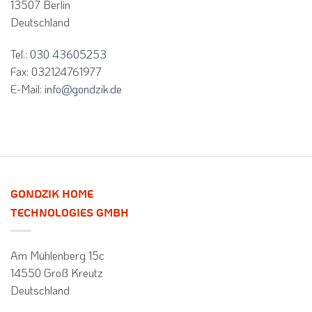
13507 Berlin
Welche
Vor
Deutschland
und
Nachteile
haben
die
Tel.:
030 43605253
üblichen
Kältemittel?
Fax: 032124761977
E-Mail:
info@gondzik.de
GONDZIK HOME
TECHNOLOGIES GMBH
Am Mühlenberg 15c
14550 Groß Kreutz
Deutschland