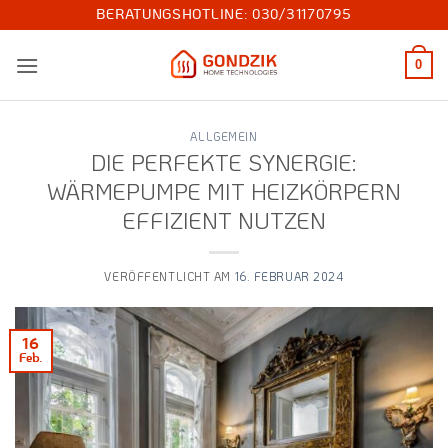
Zum
BERATUNGSHOTLINE:
030/31170795
Inhalt
springen
0
ALLGEMEIN
DIE PERFEKTE SYNERGIE:
WÄRMEPUMPE MIT HEIZKÖRPERN
EFFIZIENT NUTZEN
VERÖFFENTLICHT AM
16. FEBRUAR 2024
16
Feb.