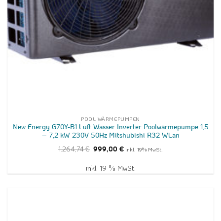
POOL WÄRMEPUMPEN
New Energy G70Y-B1 Luft Wasser Inverter Poolwärmepumpe 1,5
– 7,2 kW 230V 50Hz Mitshubishi R32 WLan
Ursprünglicher
Aktueller
1.264,74
€
999,00
€
inkl. 19% MwSt.
Preis
Preis
war:
ist:
1.264,74 €
999,00 €.
inkl. 19 % MwSt.