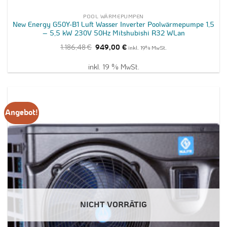
POOL WÄRMEPUMPEN
New Energy G50Y-B1 Luft Wasser Inverter Poolwärmepumpe 1,5
– 5,5 kW 230V 50Hz Mitshubishi R32 WLan
Ursprünglicher
Aktueller
1.186,48
€
949,00
€
inkl. 19% MwSt.
Preis
Preis
war:
ist:
1.186,48 €
949,00 €.
inkl. 19 % MwSt.
Angebot!
NICHT VORRÄTIG