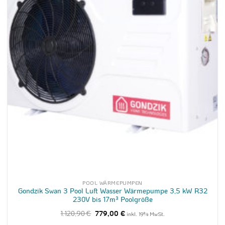
POOL WÄRMEPUMPEN
Gondzik Swan 3 Pool Luft Wasser Wärmepumpe 3,5 kW R32
230V bis 17m³ Poolgröße
Ursprünglicher
Aktueller
1.120,90
€
779,00
€
inkl. 19% MwSt.
Preis
Preis