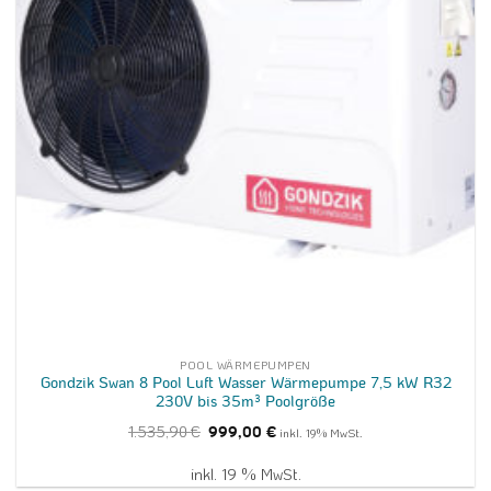
POOL WÄRMEPUMPEN
Gondzik Swan 8 Pool Luft Wasser Wärmepumpe 7,5 kW R32
230V bis 35m³ Poolgröße
Ursprünglicher
Aktueller
1.535,90
€
999,00
€
inkl. 19% MwSt.
Preis
Preis
war:
ist:
1.535,90 €
999,00 €.
inkl. 19 % MwSt.