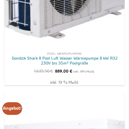
POOL WÄRMEPUMPEN
Gondzik Shark 8 Pool Luft Wasser Wärmepumpe 8 kW R32
230V bis 35m³ Poolgröße
Ursprünglicher
Aktueller
1.635,90
€
889,00
€
inkl. 19% MwSt.
Preis
Preis
war:
ist:
1.635,90 €
889,00 €.
inkl. 19 % MwSt.
Angebot!