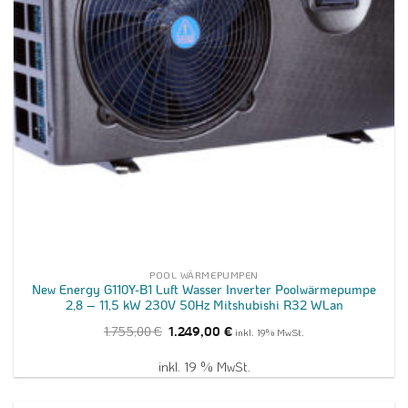
POOL WÄRMEPUMPEN
New Energy G110Y-B1 Luft Wasser Inverter Poolwärmepumpe
2,8 – 11,5 kW 230V 50Hz Mitshubishi R32 WLan
Ursprünglicher
Aktueller
1.755,00
€
1.249,00
€
inkl. 19% MwSt.
Preis
Preis
war:
ist:
1.755,00 €
1.249,00 €.
inkl. 19 % MwSt.