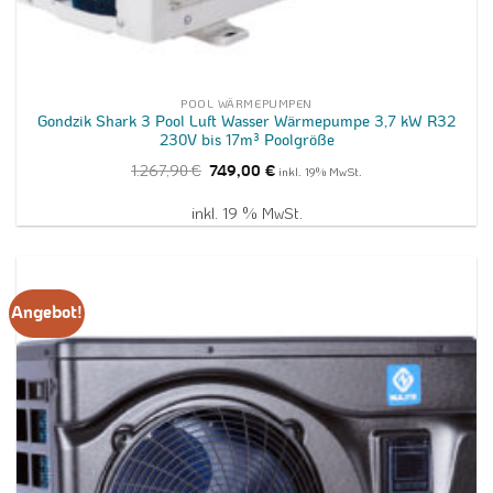
POOL WÄRMEPUMPEN
Gondzik Shark 3 Pool Luft Wasser Wärmepumpe 3,7 kW R32
230V bis 17m³ Poolgröße
Ursprünglicher
Aktueller
1.267,90
€
749,00
€
inkl. 19% MwSt.
Preis
Preis
war:
ist:
1.267,90 €
749,00 €.
inkl. 19 % MwSt.
Angebot!