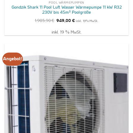
POOL WÄRMEPUMPEN
Gondzik Shark 11 Pool Luft Wasser Wärmepumpe 11 kW R32
230V bis 45m³ Poolgröße
Ursprünglicher
Aktueller
1.905,90
€
949,00
€
inkl. 19% MwSt.
Preis
Preis
war:
ist:
1.905,90 €
949,00 €.
inkl. 19 % MwSt.
Angebot!