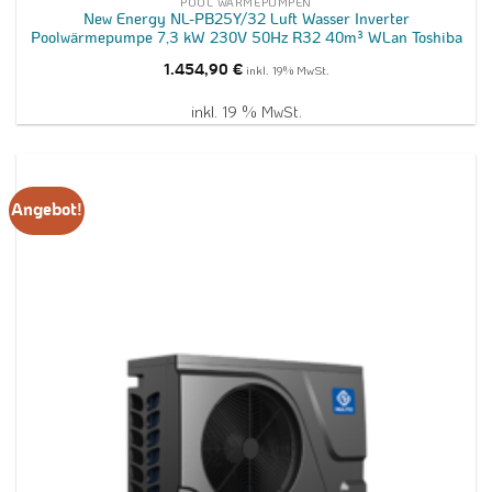
POOL WÄRMEPUMPEN
New Energy NL-PB25Y/32 Luft Wasser Inverter
Poolwärmepumpe 7,3 kW 230V 50Hz R32 40m³ WLan Toshiba
1.454,90
€
inkl. 19% MwSt.
inkl. 19 % MwSt.
Angebot!