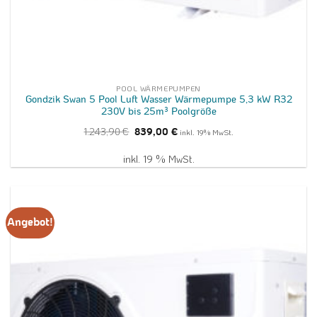
POOL WÄRMEPUMPEN
Gondzik Swan 5 Pool Luft Wasser Wärmepumpe 5,3 kW R32
230V bis 25m³ Poolgröße
Ursprünglicher
Aktueller
1.243,90
€
839,00
€
inkl. 19% MwSt.
Preis
Preis
war:
ist:
1.243,90 €
839,00 €.
inkl. 19 % MwSt.
Angebot!