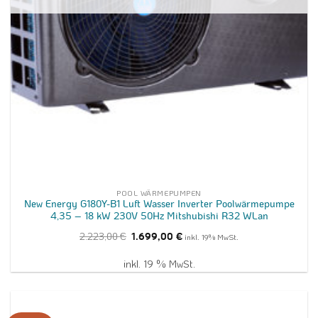
POOL WÄRMEPUMPEN
New Energy G180Y-B1 Luft Wasser Inverter Poolwärmepumpe
4,35 – 18 kW 230V 50Hz Mitshubishi R32 WLan
Ursprünglicher
Aktueller
2.223,00
€
1.699,00
€
inkl. 19% MwSt.
Preis
Preis
war:
ist:
2.223,00 €
1.699,00 €.
inkl. 19 % MwSt.