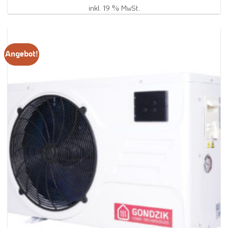
war:
ist:
1.120,90 €
779,00 €.
inkl. 19 % MwSt.
Angebot!