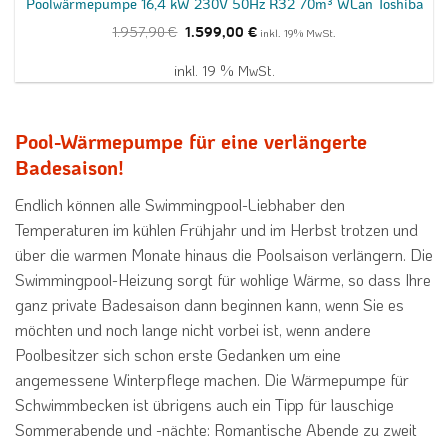
Poolwärmepumpe 16,4 kW 230V 50Hz R32 70m³ WLan Toshiba
Ursprünglicher
Aktueller
1.957,90
€
1.599,00
€
inkl. 19% MwSt.
Preis
Preis
war:
ist:
1.957,90 €
1.599,00 €.
inkl. 19 % MwSt.
Pool-Wärmepumpe für eine verlängerte
Badesaison!
Endlich können alle Swimmingpool-Liebhaber den
Temperaturen im kühlen Frühjahr und im Herbst trotzen und
über die warmen Monate hinaus die Poolsaison verlängern. Die
Swimmingpool-Heizung sorgt für wohlige Wärme, so dass Ihre
ganz private Badesaison dann beginnen kann, wenn Sie es
möchten und noch lange nicht vorbei ist, wenn andere
Poolbesitzer sich schon erste Gedanken um eine
angemessene Winterpflege machen. Die Wärmepumpe für
Schwimmbecken ist übrigens auch ein Tipp für lauschige
Sommerabende und -nächte: Romantische Abende zu zweit