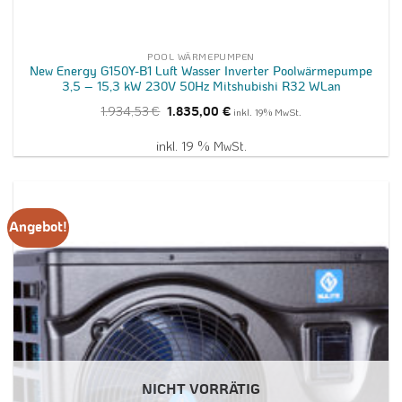
POOL WÄRMEPUMPEN
New Energy G150Y-B1 Luft Wasser Inverter Poolwärmepumpe
3,5 – 15,3 kW 230V 50Hz Mitshubishi R32 WLan
Ursprünglicher
Aktueller
1.934,53
€
1.835,00
€
inkl. 19% MwSt.
Preis
Preis
war:
ist:
1.934,53 €
1.835,00 €.
inkl. 19 % MwSt.
Angebot!
NICHT VORRÄTIG