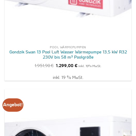
POOL WÄRMEPUMPEN
Gondzik Swan 13 Pool Luft Wasser Wärmepumpe 13,5 kW R32
230V bis 58 m³ Poolgröße
Ursprünglicher
Aktueller
1.951,90
€
1.299,00
€
inkl. 19% MwSt.
Preis
Preis
war:
ist:
1.951,90 €
1.299,00 €.
inkl. 19 % MwSt.
Angebot!