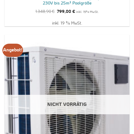
230V bis 25m³ Poolgröße
Ursprünglicher
Aktueller
1.348,90
€
799,00
€
inkl. 19% MwSt.
Preis
Preis
war:
ist:
1.348,90 €
799,00 €.
inkl. 19 % MwSt.
Angebot!
NICHT VORRÄTIG