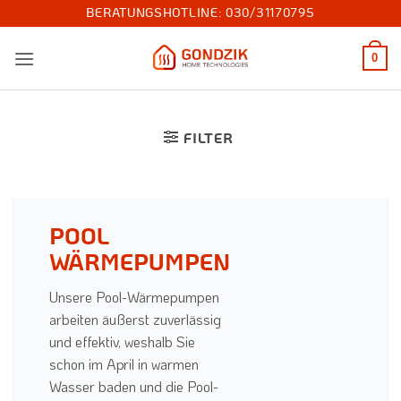
Zum
BERATUNGSHOTLINE:
030/31170795
Inhalt
springen
0
FILTER
POOL
WÄRMEPUMPEN
Unsere Pool-Wärmepumpen
arbeiten äußerst zuverlässig
und effektiv, weshalb Sie
schon im April in warmen
Wasser baden und die Pool-