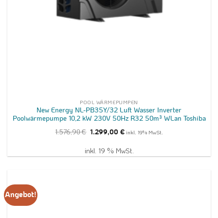
POOL WÄRMEPUMPEN
New Energy NL-PB35Y/32 Luft Wasser Inverter
Poolwärmepumpe 10,2 kW 230V 50Hz R32 50m³ WLan Toshiba
Ursprünglicher
Aktueller
1.576,90
€
1.299,00
€
inkl. 19% MwSt.
Preis
Preis
war:
ist:
1.576,90 €
1.299,00 €.
inkl. 19 % MwSt.
Angebot!