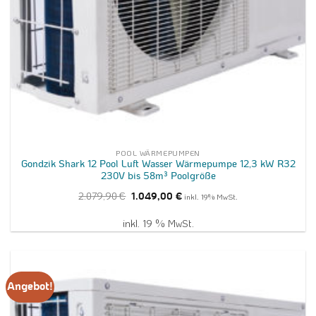
POOL WÄRMEPUMPEN
Gondzik Shark 12 Pool Luft Wasser Wärmepumpe 12,3 kW R32
230V bis 58m³ Poolgröße
Ursprünglicher
Aktueller
2.079,90
€
1.049,00
€
inkl. 19% MwSt.
Preis
Preis
war:
ist:
2.079,90 €
1.049,00 €.
inkl. 19 % MwSt.
Angebot!