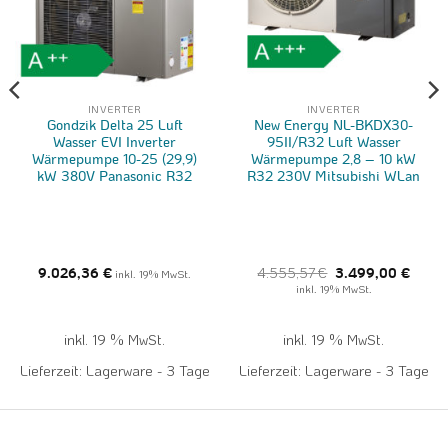
INVERTER
INVERTER
Gondzik Delta 25 Luft
New Energy NL-BKDX30-
Wasser EVI Inverter
95II/R32 Luft Wasser
Wärmepumpe 10-25 (29,9)
Wärmepumpe 2,8 – 10 kW
kW 380V Panasonic R32
R32 230V Mitsubishi WLan
Ursprünglicher
Aktuel
4.555,57
€
9.026,36
€
inkl. 19% MwSt.
3.499,00
€
Preis
Preis
inkl. 19% MwSt.
war:
ist:
4.555,57 €
3.499,
inkl. 19 % MwSt.
inkl. 19 % MwSt.
Lieferzeit:
Lagerware - 3 Tage
Lieferzeit:
Lagerware - 3 Tage