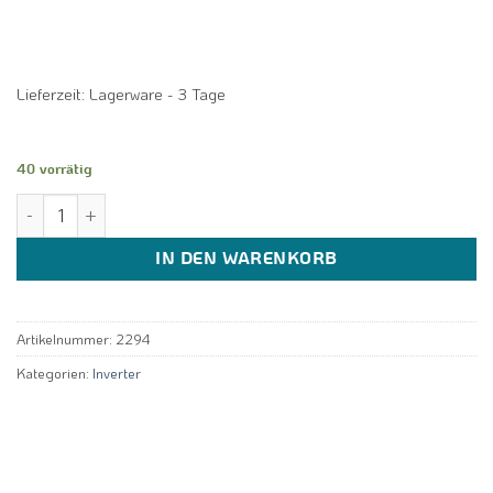
Lieferzeit:
Lagerware - 3 Tage
40 vorrätig
New Energy NL-B245II/R32 Luft Wasser Inverter Wärmepumpe 3 - 
IN DEN WARENKORB
Artikelnummer:
2294
Kategorien:
Inverter