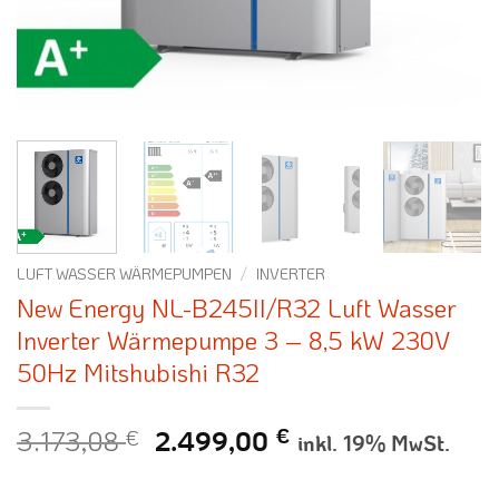
LUFT WASSER WÄRMEPUMPEN
/
INVERTER
New Energy NL-B245II/R32 Luft Wasser
Inverter Wärmepumpe 3 – 8,5 kW 230V
50Hz Mitshubishi R32
3.173,08
€
Ursprünglicher
Aktueller
€
2.499,00
inkl. 19% MwSt.
Preis
Preis
war:
ist: