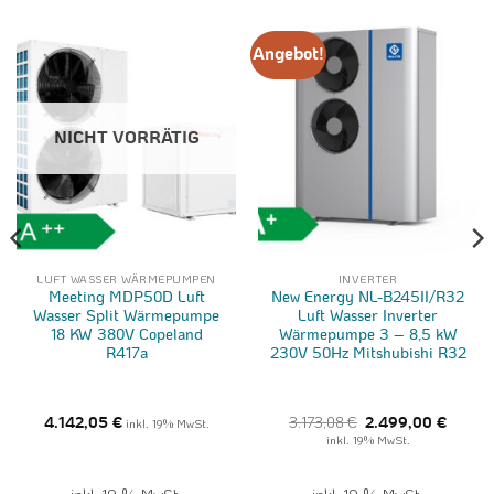
Angebot!
NICHT VORRÄTIG
LUFT WASSER WÄRMEPUMPEN
INVERTER
Meeting MDP50D Luft
New Energy NL-B245II/R32
Wasser Split Wärmepumpe
Luft Wasser Inverter
18 KW 380V Copeland
Wärmepumpe 3 – 8,5 kW
R417a
230V 50Hz Mitshubishi R32
ller
Ursprünglicher
Aktuell
3.173,08
€
4.142,05
€
inkl. 19% MwSt.
2.499,00
€
Preis
Preis
inkl. 19% MwSt.
war:
ist:
,00 €.
3.173,08 €
2.499,