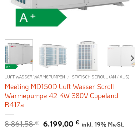
LUFT WASSER WÄRMEPUMPEN
/
STATISCH SCROLL (AN / AUS)
Meeting MD150D Luft Wasser Scroll
Wärmepumpe 42 KW 380V Copeland
R417a
8.861,58
€
Ursprünglicher
Aktueller
€
6.199,00
inkl. 19% MwSt.
Preis
Preis
war:
ist: