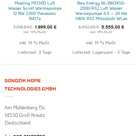
Meeting MD30D Luft
New Energy NL-BKDX50-
Wasser Scroll Wärmepumpe
200II/R32 Luft Wasser
12 KW 230V Panasonic
Wärmepumpe 4,5 – 20 kW
R417a
380V R32 Mitsubishi WLan
Ursprünglicher
Aktueller
Ursprünglicher
Aktuel
3.018,84
€
6.092,85
€
1.899,00
€
5.555,00
€
Preis
Preis
Preis
Preis
inkl. 19% MwSt.
inkl. 19% MwSt.
war:
ist:
war:
ist:
3.018,84 €
1.899,00 €.
6.092,85 €
5.555,
inkl. 19 % MwSt.
inkl. 19 % MwSt.
Lieferzeit:
3 Tage
Lieferzeit:
Lagerware - 3 Tage
GONDZIK HOME
TECHNOLOGIES GMBH
Am Mühlenberg 15c
14550 Groß Kreutz
Deutschland