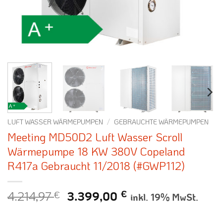
LUFT WASSER WÄRMEPUMPEN
/
GEBRAUCHTE WÄRMEPUMPEN
Meeting MD50D2 Luft Wasser Scroll
Wärmepumpe 18 KW 380V Copeland
R417a Gebraucht 11/2018 (#GWP112)
4.214,97
€
Ursprünglicher
Aktueller
€
3.399,00
inkl. 19% MwSt.
Preis
Preis
war:
ist: