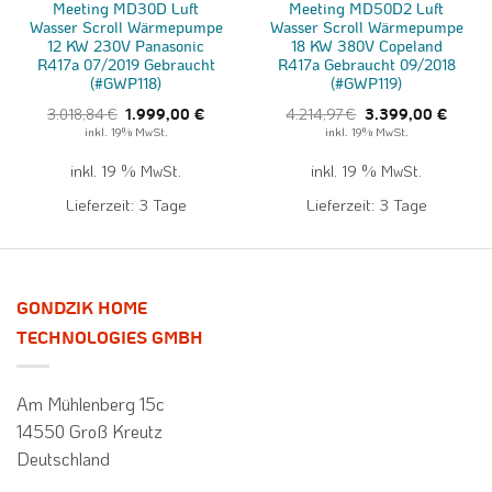
Meeting MD30D Luft
Meeting MD50D2 Luft
Wasser Scroll Wärmepumpe
Wasser Scroll Wärmepumpe
12 KW 230V Panasonic
18 KW 380V Copeland
R417a 07/2019 Gebraucht
R417a Gebraucht 09/2018
(#GWP118)
(#GWP119)
ller
Ursprünglicher
Aktueller
Ursprünglicher
Aktuell
3.018,84
€
4.214,97
€
1.999,00
€
3.399,00
€
Preis
Preis
Preis
Preis
inkl. 19% MwSt.
inkl. 19% MwSt.
war:
ist:
war:
ist:
,00 €.
3.018,84 €
1.999,00 €.
4.214,97 €
3.399,
inkl. 19 % MwSt.
inkl. 19 % MwSt.
Lieferzeit:
3 Tage
Lieferzeit:
3 Tage
GONDZIK HOME
TECHNOLOGIES GMBH
Am Mühlenberg 15c
14550 Groß Kreutz
Deutschland