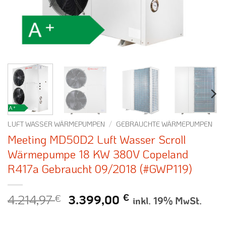
LUFT WASSER WÄRMEPUMPEN
/
GEBRAUCHTE WÄRMEPUMPEN
Meeting MD50D2 Luft Wasser Scroll
Wärmepumpe 18 KW 380V Copeland
R417a Gebraucht 09/2018 (#GWP119)
4.214,97
€
Ursprünglicher
Aktueller
€
3.399,00
inkl. 19% MwSt.
Preis
Preis
war:
ist: