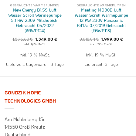
GEBRAUCHTE WÄRMEPUMPEN
GEBRAUCHTE WÄRMEPUMPEN
New Energy B1.5S Luft
Meeting MD30D Luft
Wasser Scroll Wärmepumpe
Wasser Scroll Wärmepumpe
5,1 KW 230V Mitshubishi
12 KW 230V Panasonic
Gebraucht 05/2022
R417a 07/2019 Gebraucht
(#GWP124)
(#GWP118)
ller
Ursprünglicher
Aktueller
Ursprünglicher
Aktuell
1.596,63
€
3.018,84
€
1.349,00
€
1.999,00
€
Preis
Preis
Preis
Preis
inkl. 19% MwSt.
inkl. 19% MwSt.
war:
ist:
war:
ist:
,00 €.
1.596,63 €
1.349,00 €.
3.018,84 €
1.999,0
inkl. 19 % MwSt.
inkl. 19 % MwSt.
Lieferzeit:
Lagerware - 3 Tage
Lieferzeit:
3 Tage
GONDZIK HOME
TECHNOLOGIES GMBH
Am Mühlenberg 15c
14550 Groß Kreutz
Deutschland