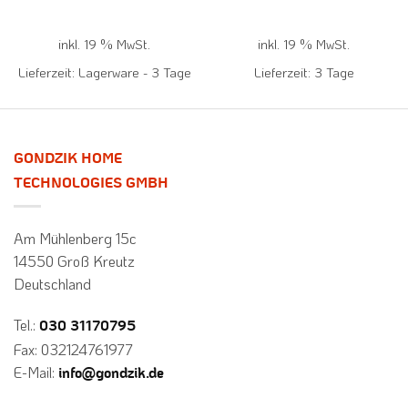
2.897,08 €
2.551,00 €.
,00 €.
inkl. 19 % MwSt.
inkl. 19 % MwSt.
Lieferzeit:
Lagerware - 3 Tage
Lieferzeit:
3 Tage
GONDZIK HOME
TECHNOLOGIES GMBH
Am Mühlenberg 15c
14550 Groß Kreutz
Deutschland
Tel.:
030 31170795
Fax: 032124761977
E-Mail:
info@gondzik.de