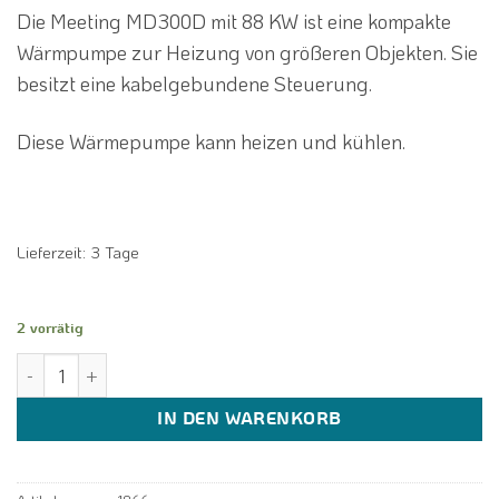
Die Meeting MD300D mit 88 KW ist eine kompakte
20.851,62 €
12.800,00 €.
Wärmpumpe zur Heizung von größeren Objekten. Sie
besitzt eine kabelgebundene Steuerung.
Diese Wärmepumpe kann heizen und kühlen.
Lieferzeit:
3 Tage
2 vorrätig
Meeting MD300D Luft Wasser Scroll Wärmepumpe 88 KW 380V Cop
IN DEN WARENKORB