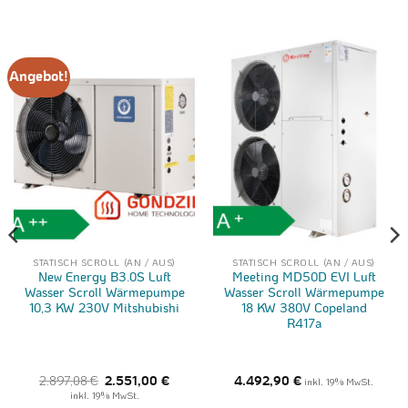
Angebot!
STATISCH SCROLL (AN / AUS)
STATISCH SCROLL (AN / AUS)
New Energy B3.0S Luft
Meeting MD50D EVI Luft
Wasser Scroll Wärmepumpe
Wasser Scroll Wärmepumpe
10,3 KW 230V Mitshubishi
18 KW 380V Copeland
R417a
Ursprünglicher
Aktueller
2.897,08
€
2.551,00
€
4.492,90
€
inkl. 19% MwSt.
Preis
Preis
inkl. 19% MwSt.
war:
ist:
ller