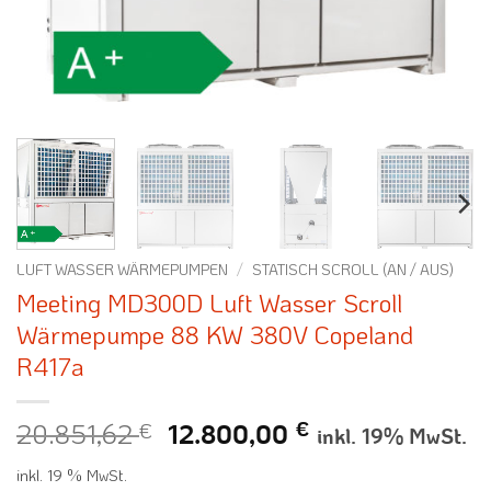
LUFT WASSER WÄRMEPUMPEN
/
STATISCH SCROLL (AN / AUS)
Meeting MD300D Luft Wasser Scroll
Wärmepumpe 88 KW 380V Copeland
R417a
20.851,62
€
Ursprünglicher
Aktueller
€
12.800,00
inkl. 19% MwSt.
Preis
Preis
inkl. 19 % MwSt.
war:
ist: