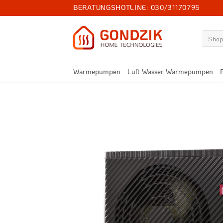
Zum
BERATUNGSHOTLINE:
030/31170795
Inhalt
springen
Suchen
nach:
Wärmepumpen
Luft Wasser Wärmepumpen