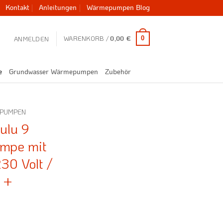
Kontakt
Anleitungen
Wärmepumpen Blog
WARENKORB /
0
ANMELDEN
0,00
€
e
Grundwasser Wärmepumpen
Zubehör
EPUMPEN
Zulu 9
umpe mit
30 Volt /
) +