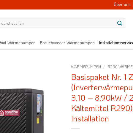
Über uns
Pool Wärmepumpen
Brauchwasser Wärmepumpen
Installationsservic
WÄRMEPUMPEN
/
R290 WÄRM
Basispaket Nr. 1 
(Inverterwärmep
3,10 – 8,90kW / 2
Kältemittel R290
Installation