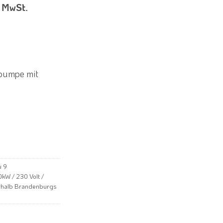
% MwSt.
pumpe mit
u 9
kW / 230 Volt /
nerhalb Brandenburgs