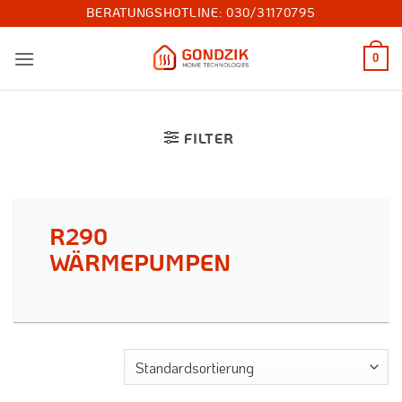
Zum
BERATUNGSHOTLINE:
030/31170795
Inhalt
springen
0
FILTER
R290
WÄRMEPUMPEN