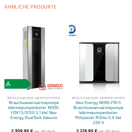
ÄHNLICHE PRODUKTE
BRAUCHWASSER WÄRMEPUMPEN
BRAUCHWASSER WÄRMEPUMPEN
Brauchwasserwärmepumpe
New Energy NERS-FR1.5
Wärmepumpenboiler NERS-
Brauchwasserwärmepumpe
FDV1.5/S150 5,1 kW New
Wärmepumpenboiler
Energy DualTank Vakuum
Mitsubishi R134a 5,4 kW
230 V
2.309,90
€
inkl. 19% MwSt.
2.228,90
€
inkl. 19% MwSt.