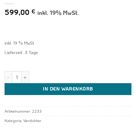
599,00
€
inkl. 19% MwSt.
inkl. 19 % MwSt.
Lieferzeit:
3 Tage
Panasonic 2V47W225AUF Rotations kompressor rohs Kühlschrank k
IN DEN WARENKORB
Artikelnummer:
2233
Kategorie:
Verdichter