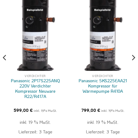
VERDICHTER
VERDICHTER
Panasonic 2P17S225ANQ
Panasonic 5KS225EAA21
220V Verdichter
Kompressor für
Kompressor Neuware
Wärmepumpe R410A
R22/R417A
599,00
€
inkl. 19% MwSt.
799,00
€
inkl. 19% MwSt.
inkl. 19 % MwSt.
inkl. 19 % MwSt.
Lieferzeit:
3 Tage
Lieferzeit:
3 Tage