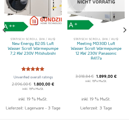
NICHT VORRÄTIG
STATISCH SCROLL (AN / AUS)
STATISCH SCROLL (AN / AUS)
New Energy B2.0S Luft
Meeting MD30D Luft
Wasser Scroll Wärmepumpe
Wasser Scroll Wärmepumpe
7,2 KW 230V Mitshubishi
12 KW 230V Panasonic
R417a
Bewertet
Ursprünglicher
Aktuell
3.018,84
€
Unverified overall ratings
1.899,00
€
Preis
Preis
mit
von
5
inkl. 19% MwSt.
war:
ist:
Ursprünglicher
Aktueller
2.096,00
€
1.800,00
€
5
3.018,84 €
1.899,0
Preis
Preis
inkl. 19% MwSt.
war:
ist:
2.096,00 €
1.800,00 €.
inkl. 19 % MwSt.
inkl. 19 % MwSt.
Lieferzeit:
Lagerware - 3 Tage
Lieferzeit:
3 Tage