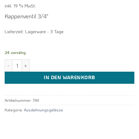
inkl. 19 % MwSt.
Kappenventil 3/4″
Lieferzeit:
Lagerware - 3 Tage
24 vorrätig
Kappenventil 3/4" Messing für Membranausdehnungsgefäss Menge
IN DEN WARENKORB
Artikelnummer:
744
Kategorie:
Ausdehnungsgefässe