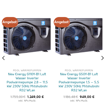
Angebot!
Angebot!
POOL WÄRMEPUMPEN
POOL WÄRMEPUMPEN
New Energy G110Y-B1 Luft
New Energy G50Y-B1 Luft
Wasser Inverter
Wasser Inverter
Poolwärmepumpe 2,8 – 11,5
Poolwärmepumpe 1,5 – 5,5
kW 230V 50Hz Mitshubishi
kW 230V 50Hz Mitshubishi
R32 WLan
R32 WLan
ller
Ursprünglicher
Aktueller
Ursprünglicher
Aktuelle
1.755,00
€
1.186,48
€
1.249,00
€
949,00
€
Preis
Preis
Preis
Preis
inkl. 19% MwSt.
inkl. 19% MwSt.
war:
ist:
war:
ist:
,00 €.
1.755,00 €
1.249,00 €.
1.186,48 €
949,00 