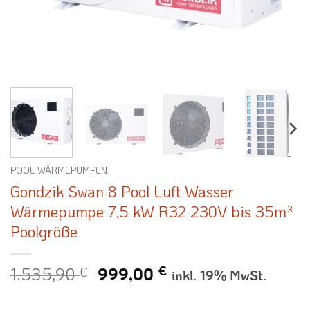
POOL WÄRMEPUMPEN
Gondzik Swan 8 Pool Luft Wasser
Wärmepumpe 7,5 kW R32 230V bis 35m³
Poolgröße
1.535,90
€
Ursprünglicher
Aktueller
€
999,00
inkl. 19% MwSt.
Preis
Preis
war:
ist: