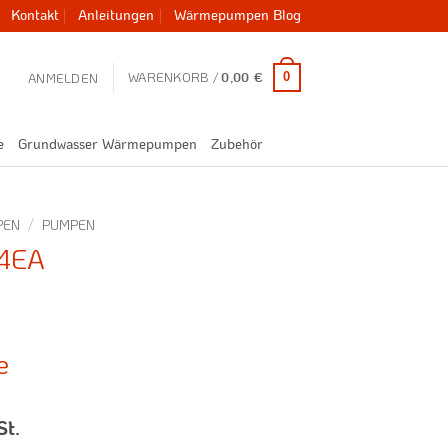
Kontakt
Anleitungen
Wärmepumpen Blog
WARENKORB /
0
ANMELDEN
0,00
€
e
Grundwasser Wärmepumpen
Zubehör
PEN
/
PUMPEN
4EA
e
St.