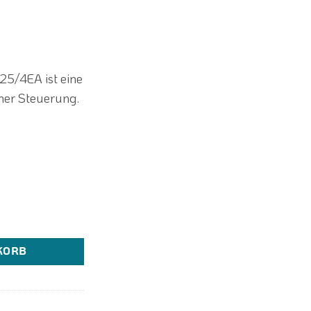
25/4EA ist eine
ner Steuerung.
e Heizungspumpe Zirkulationspumpe Menge
KORB