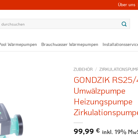
Über uns
Pool Wärmepumpen
Brauchwasser Wärmepumpen
Installationsservic
ZUBEHÖR
/
ZIRKULATIONSPUM
GONDZIK RS25/
Umwälzpumpe
Heizungspumpe
Zirkulationspump
99,99
€
inkl. 19% Mw