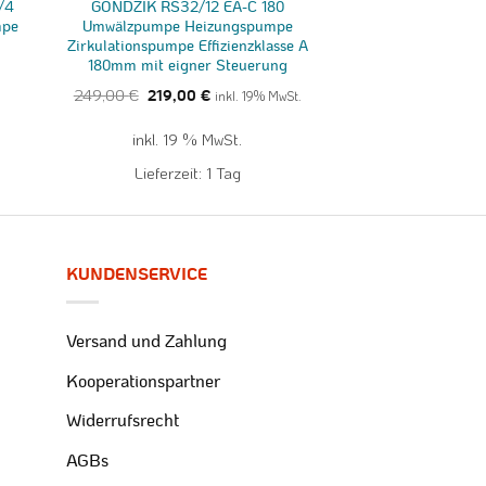
/4
GONDZIK RS32/12 EA-C 180
mpe
Umwälzpumpe Heizungspumpe
Zirkulationspumpe Effizienzklasse A
180mm mit eigner Steuerung
Ursprünglicher
Aktueller
249,00
€
219,00
€
inkl. 19% MwSt.
Preis
Preis
war:
ist:
inkl. 19 % MwSt.
249,00 €
219,00 €.
Lieferzeit:
1 Tag
KUNDENSERVICE
Versand und Zahlung
Kooperationspartner
Widerrufsrecht
AGBs