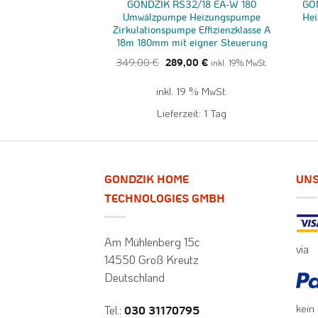
-8EAY-130 PWM
GONDZIK RS32/18 EA-W 180
GO
umpe Umwälzpumpe
Umwälzpumpe Heizungspumpe
Hei
Effizienzklasse A
Zirkulationspumpe Effizienzklasse A
gner Steuerung
18m 180mm mit eigner Steuerung
ünglicher
Aktueller
Ursprünglicher
Aktueller
349,00
€
,00
€
inkl. 19% MwSt.
289,00
€
inkl. 19% MwSt.
Preis
Preis
Preis
ist:
war:
ist:
9 % MwSt.
inkl. 19 % MwSt.
00 €
180,00 €.
349,00 €
289,00 €.
it:
3 Tage
Lieferzeit:
1 Tag
GONDZIK HOME
UNS
TECHNOLOGIES GMBH
Am Mühlenberg 15c
via
14550 Groß Kreutz
Deutschland
kein
Tel.:
030 31170795