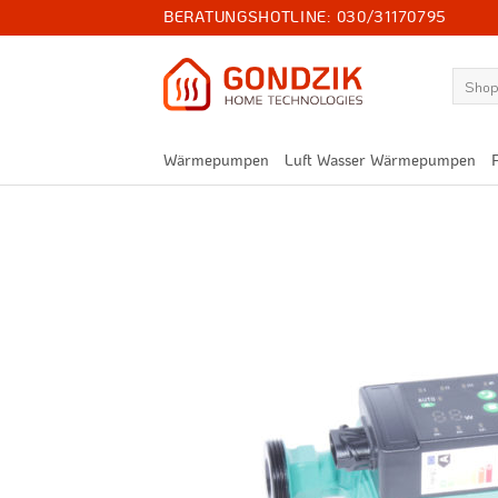
Zum
BERATUNGSHOTLINE:
030/31170795
Inhalt
springen
Suchen
nach:
Wärmepumpen
Luft Wasser Wärmepumpen