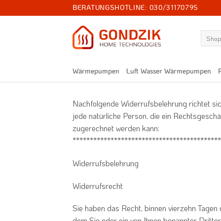
Zum
BERATUNGSHOTLINE:
030/31170795
Inhalt
springen
Suchen
nach:
Wärmepumpen
Luft Wasser Wärmepumpen
Nachfolgende Widerrufsbelehrung richtet si
jede natürliche Person, die ein Rechtsgeschä
zugerechnet werden kann:
*******************************************
Widerrufsbelehrung
Widerrufsrecht
Sie haben das Recht, binnen vierzehn Tagen
dem Sie oder ein von Ihnen benannter Dritter