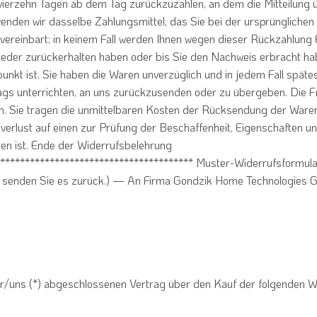
vierzehn Tagen ab dem Tag zurückzuzahlen, an dem die Mitteilung ü
nden wir dasselbe Zahlungsmittel, das Sie bei der ursprünglichen 
vereinbart; in keinem Fall werden Ihnen wegen dieser Rückzahlung 
wieder zurückerhalten haben oder bis Sie den Nachweis erbracht h
unkt ist. Sie haben die Waren unverzüglich und in jedem Fall spät
gs unterrichten, an uns zurückzusenden oder zu übergeben. Die Fri
n. Sie tragen die unmittelbaren Kosten der Rücksendung der Waren
erlust auf einen zur Prüfung der Beschaffenheit, Eigenschaften u
n ist. Ende der Widerrufsbelehrung
*************************************** Muster-Widerrufsformular
und senden Sie es zurück.) — An Firma Gondzik Home Technologies
mir/uns (*) abgeschlossenen Vertrag über den Kauf der folgenden W