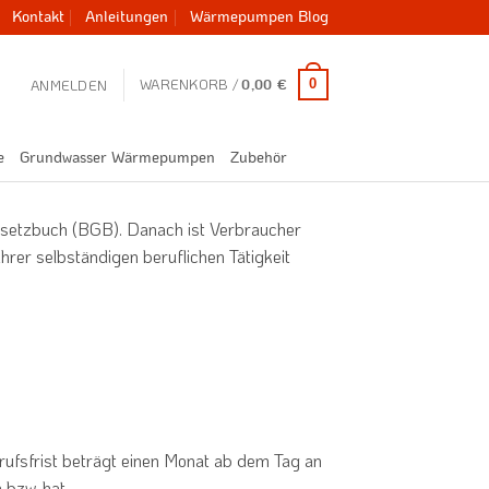
Kontakt
Anleitungen
Wärmepumpen Blog
WARENKORB /
0
ANMELDEN
0,00
€
e
Grundwasser Wärmepumpen
Zubehör
Gesetzbuch (BGB). Danach ist Verbraucher
hrer selbständigen beruflichen Tätigkeit
rufsfrist beträgt einen Monat ab dem Tag an
 bzw. hat.