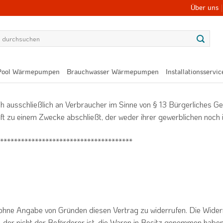
Über uns
Pool Wärmepumpen
Brauchwasser Wärmepumpen
Installationsservic
ch ausschließlich an Verbraucher im Sinne von § 13 Bürgerliches 
ft zu einem Zwecke abschließt, der weder ihrer gewerblichen noch i
**************************************
 ohne Angabe von Gründen diesen Vertrag zu widerrufen. Die Wider
, der nicht der Beförderer ist, die Waren in Besitz genommen haben