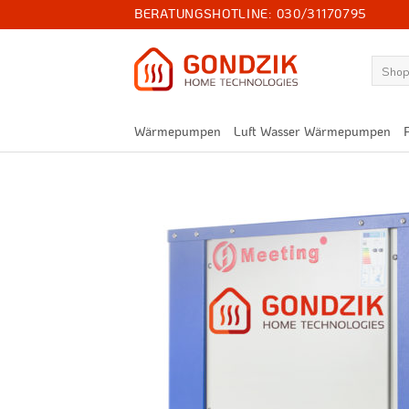
Zum
BERATUNGSHOTLINE:
030/31170795
Inhalt
springen
Suchen
nach:
Wärmepumpen
Luft Wasser Wärmepumpen