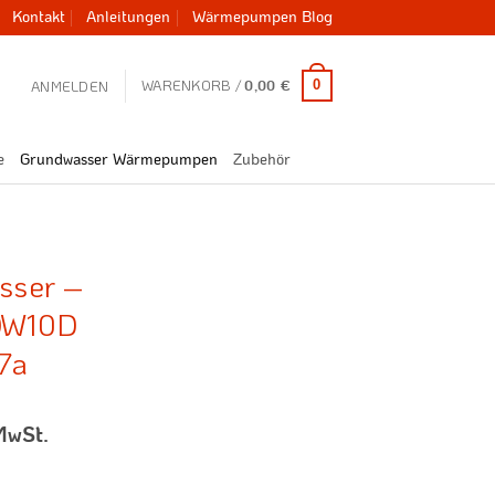
Kontakt
Anleitungen
Wärmepumpen Blog
WARENKORB /
0
ANMELDEN
0,00
€
e
Grundwasser Wärmepumpen
Zubehör
sser –
DW10D
7a
MwSt.